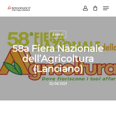
Skip
Menu
account
to
Close
main
Menu
content
Eventi
58a Fiera Nazionale
dell’Agricoltura
(Lanciano)
01/04/2019