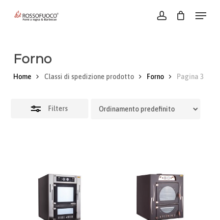
Skip
Menu
account
to
Close
Close
main
Filters
Menu
content
Forno
Home
Classi di spedizione prodotto
Forno
Pagina 3
Filters