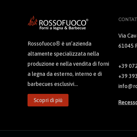
CONTAT
Via Cava
Rossofuoco® è un’azienda
61045 P
altamente specializzata nella
produzione e nella vendita di forni
+39 07
a legna da esterno, interno e di
+39 39
barbecues esclusivi...
info@r
Scopri di più
Recesso