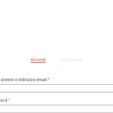
Accedi
Registrati
Richiesto
utente o indirizzo email
*
Richiesto
word
*