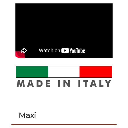
Slide
2
of
4
Maxi